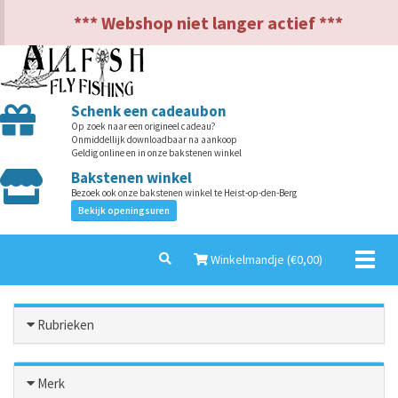
NL
EN
*** Webshop niet langer actief ***
Schenk een cadeaubon
Op zoek naar een origineel cadeau?
Onmiddellijk downloadbaar na aankoop
Geldig online en in onze bakstenen winkel
Bakstenen winkel
Bezoek ook onze bakstenen winkel te Heist-op-den-Berg
Bekijk openingsuren
Toggl
Winkelmandje (€
0,00
)
naviga
Rubrieken
Merk