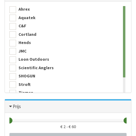
Ahrex
Aquatek
C&F
Cortland
Hends
JMC
Loon Outdoors
Scientific Anglers
SHOGUN
Stroft
Tiemco
Trabucco
Prijs
Traper
€
2
- €
60