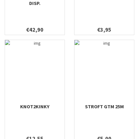
DISP.
€42,90
€3,95
KNOT2KINKY
STROFT GTM 25M
€12,55
€5,00