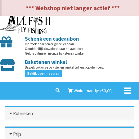
NL
EN
*** Webshop niet langer actief ***
Schenk een cadeaubon
Op zoek naar een origineel cadeau?
Onmiddellijk downloadbaar na aankoop
Geldig online en in onze bakstenen winkel
Bakstenen winkel
Bezoek ook onze bakstenen winkel te Heist-op-den-Berg
Bekijk openingsuren
Toggl
Winkelmandje (€
0,00
)
naviga
Rubrieken
Prijs