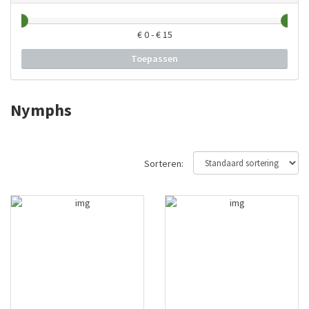
€
0
- €
15
Toepassen
Nymphs
Sorteren: