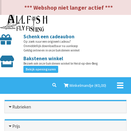
NL
EN
*** Webshop niet langer actief ***
Schenk een cadeaubon
Op zoek naar een origineel cadeau?
Onmiddellijk downloadbaar na aankoop
Geldig online en in onze bakstenen winkel
Bakstenen winkel
Bezoek ook onze bakstenen winkel te Heist-op-den-Berg
Bekijk openingsuren
Toggl
Winkelmandje (€
0,00
)
naviga
Rubrieken
Prijs