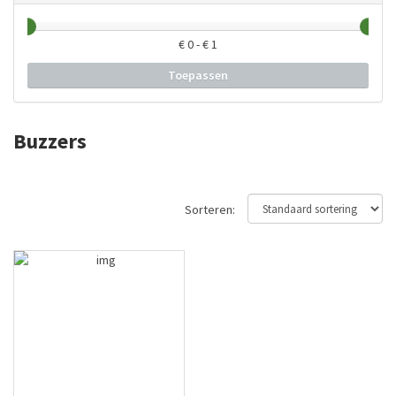
€
0
- €
1
Toepassen
Buzzers
Sorteren: