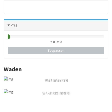
Prijs
€
0
- €
0
Toepassen
Waden
WAADPAKKEN
WAADSCHOENEN