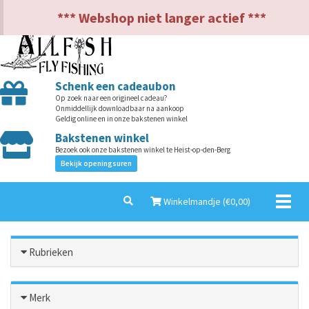
NL
EN
*** Webshop niet langer actief ***
Schenk een cadeaubon
Op zoek naar een origineel cadeau?
Onmiddellijk downloadbaar na aankoop
Geldig online en in onze bakstenen winkel
Bakstenen winkel
Bezoek ook onze bakstenen winkel te Heist-op-den-Berg
Bekijk openingsuren
Toggl
Winkelmandje (€
0,00
)
naviga
Rubrieken
Merk