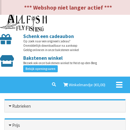
NL
EN
*** Webshop niet langer actief ***
Schenk een cadeaubon
Op zoek naar een origineel cadeau?
Onmiddellijk downloadbaar na aankoop
Geldig online en in onze bakstenen winkel
Bakstenen winkel
Bezoek ook onze bakstenen winkel te Heist-op-den-Berg
Bekijk openingsuren
Toggl
Winkelmandje (€
0,00
)
naviga
Rubrieken
Prijs