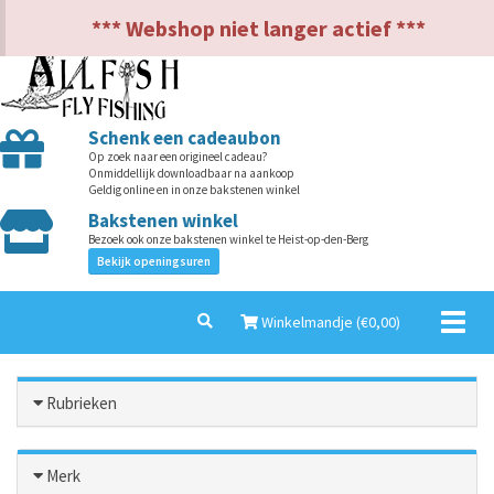
NL
EN
*** Webshop niet langer actief ***
Schenk een cadeaubon
Op zoek naar een origineel cadeau?
Onmiddellijk downloadbaar na aankoop
Geldig online en in onze bakstenen winkel
Bakstenen winkel
Bezoek ook onze bakstenen winkel te Heist-op-den-Berg
Bekijk openingsuren
Toggl
Winkelmandje (€
0,00
)
naviga
Rubrieken
Merk