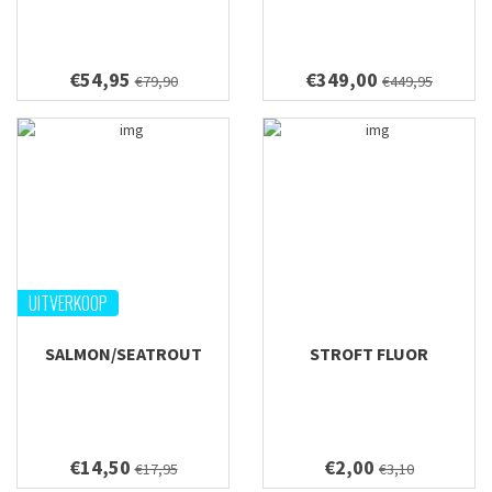
€54,95
€349,00
€79,90
€449,95
UITVERKOOP
SALMON/SEATROUT
STROFT FLUOR
€14,50
€2,00
€17,95
€3,10