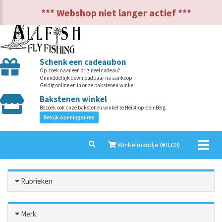
NL
EN
*** Webshop niet langer actief ***
Schenk een cadeaubon
Op zoek naar een origineel cadeau?
Onmiddellijk downloadbaar na aankoop
Geldig online en in onze bakstenen winkel
Bakstenen winkel
Bezoek ook onze bakstenen winkel te Heist-op-den-Berg
Bekijk openingsuren
Toggl
Winkelmandje (€
0,00
)
naviga
Rubrieken
Merk