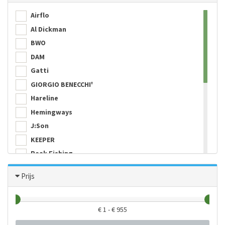
Airflo
Al Dickman
BWO
DAM
Gatti
GIORGIO BENECCHI'
Hareline
Hemingways
J:Son
KEEPER
Peak Fishing
Simms
Prijs
Spirit River
Stroft
T.O.F
€
1
- €
955
TOF