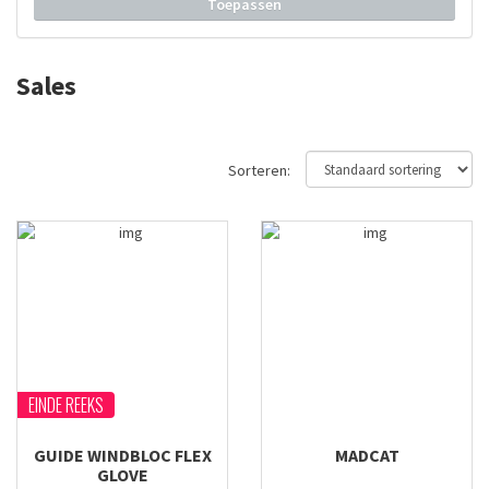
Toepassen
Traper
Traun River
Sales
Trico
Veniard
Vision
Sorteren:
EINDE REEKS
GUIDE WINDBLOC FLEX
MADCAT
GLOVE