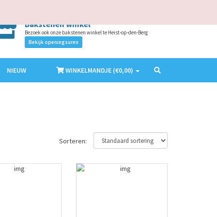
AANMELDEN
ACCOUNT MAKEN
NL
EN
Bakstenen winkel
Bezoek ook onze bakstenen winkel te Heist-op-den-Berg
Bekijk openingsuren
NIEUW
WINKELMANDJE (€
0,00
)
Sorteren: