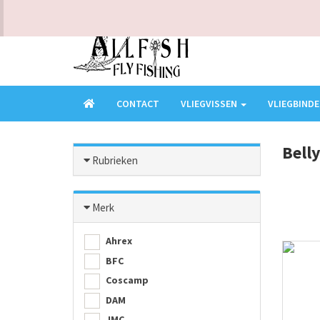
KLANTENSERVICE - VRAGEN? BEL ONS OP 0473949016
CONTACT
VLIEGVISSEN
VLIEGBIND
Bell
Rubrieken
Merk
Ahrex
BFC
Coscamp
DAM
JMC