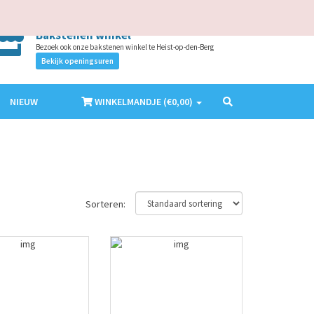
AANMELDEN
ACCOUNT MAKEN
NL
EN
Bakstenen winkel
Bezoek ook onze bakstenen winkel te Heist-op-den-Berg
Bekijk openingsuren
NIEUW
WINKELMANDJE (€
0,00
)
Sorteren: