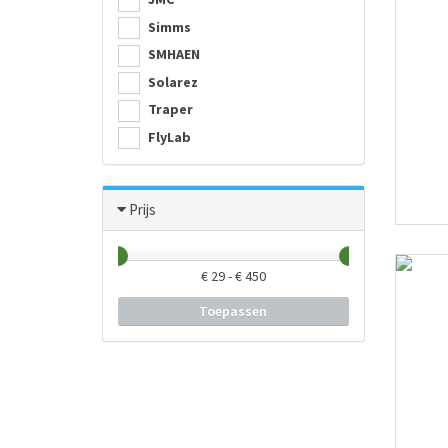
Simms
SMHAEN
Solarez
Traper
FlyLab
Prijs
€
29
- €
450
Toepassen