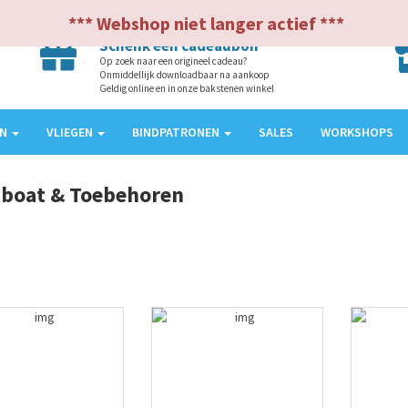
*** Webshop niet langer actief ***
Schenk een cadeaubon
Op zoek naar een origineel cadeau?
Onmiddellijk downloadbaar na aankoop
Geldig online en in onze bakstenen winkel
EN
VLIEGEN
BINDPATRONEN
SALES
WORKSHOPS
yboat & Toebehoren