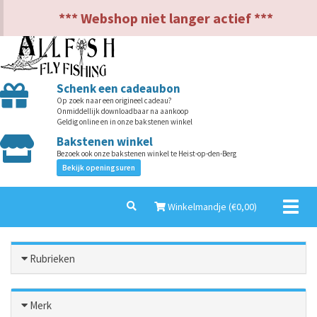
NL
EN
*** Webshop niet langer actief ***
Schenk een cadeaubon
Op zoek naar een origineel cadeau?
Onmiddellijk downloadbaar na aankoop
Geldig online en in onze bakstenen winkel
Bakstenen winkel
Bezoek ook onze bakstenen winkel te Heist-op-den-Berg
Bekijk openingsuren
Toggl
Winkelmandje (€
0,00
)
naviga
Rubrieken
Merk