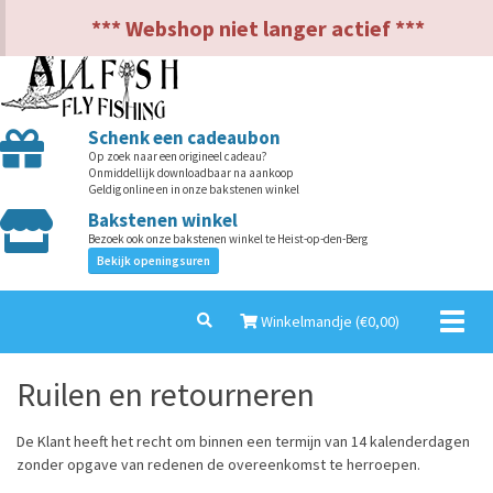
NL
EN
*** Webshop niet langer actief ***
Schenk een cadeaubon
Op zoek naar een origineel cadeau?
Onmiddellijk downloadbaar na aankoop
Geldig online en in onze bakstenen winkel
Bakstenen winkel
Bezoek ook onze bakstenen winkel te Heist-op-den-Berg
Bekijk openingsuren
Toggl
Winkelmandje (€
0,00
)
naviga
Ruilen en retourneren
De Klant heeft het recht om binnen een termijn van 14 kalenderdagen
zonder opgave van redenen de overeenkomst te herroepen.