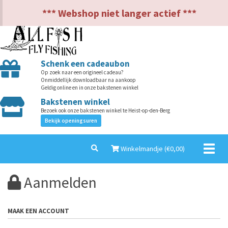
NL
EN
*** Webshop niet langer actief ***
Schenk een cadeaubon
Op zoek naar een origineel cadeau?
Onmiddellijk downloadbaar na aankoop
Geldig online en in onze bakstenen winkel
Bakstenen winkel
Bezoek ook onze bakstenen winkel te Heist-op-den-Berg
Bekijk openingsuren
Toggl
Winkelmandje (€
0,00
)
naviga
Aanmelden
MAAK EEN ACCOUNT